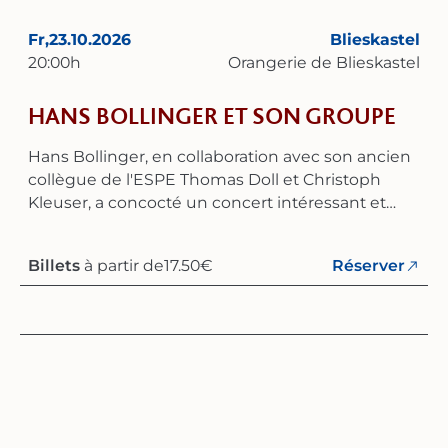
Fr,
23.10.2026
Blieskastel
20:00
h
Orangerie de Blieskastel
HANS BOLLINGER ET SON GROUPE
Hans Bollinger, en collaboration avec son ancien
collègue de l'ESPE Thomas Doll et Christoph
Kleuser, a concocté un concert intéressant et
varié qui couvre un large éventail allant de la
résistance sous le régime nazi jusqu’aux luttes
Billets
à partir de
17.50
€
Réserver
sociales de la République de Weimar, mais qui
inclut également des chansons écrites par des
écrivains allemands en exil à l’époque de la
République de Weimar, tels que Kurt Tucholsky,
Bert Brecht, Erich Kästner et Jura Soyfer. Les
musiciens du Trio Bollinger-Doll-Kleuser ont non
seulement donné de nombreux concerts
ensemble ces dernières années, mais ils