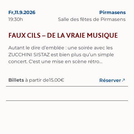
intemporelle – un voyage vivant dans le temps, à
une époque pleine de rythme, d’élégance et de
Fr,
11.9.2026
Pirmasens
joie de vivre.
19:30
h
Salle des fêtes de Pirmasens
FAUX CILS – DE LA VRAIE MUSIQUE
Autant le dire d’emblée : une soirée avec les
ZUCCHINI SISTAZ est bien plus qu’un simple
concert. C'est une mise en scène rétro
magistrale, où musicalité virtuose, divertissement
humoristique et esprit du temps se fondent en
Billets
à partir de
15.00
€
Réserver
un spectacle parfaitement harmonisé. Dans leur
quatrième spectacle « Faux cils – Vraie musique »,
les trois artistes originaires de Münster,
métropole du swing, démontrent de manière
impressionnante comment transformer trois
musiciennes en un véritable big band ! Le
répertoire varié de ces multi-instrumentistes
englobe le swing, le jazz, les chansons et les