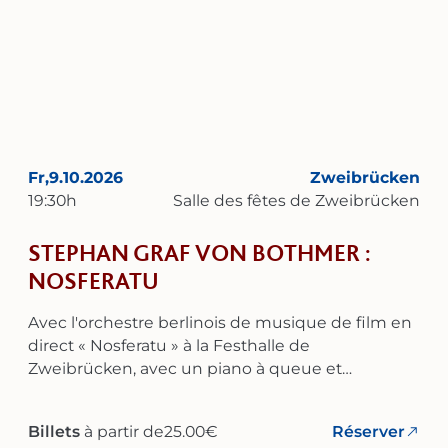
classique est également fortement influencé par
le jazz et la musique de divertissement – avec
des références à George Gershwin, Coleman
Hawkins ou Carlos Gardel.
Fr,
9.10.2026
Zweibrücken
19:30
h
Salle des fêtes de Zweibrücken
STEPHAN GRAF VON BOTHMER :
NOSFERATU
Avec l'orchestre berlinois de musique de film en
direct « Nosferatu » à la Festhalle de
Zweibrücken, avec un piano à queue et
l'orchestre berlinois de musique de film en direct
! La composition de Bothmer est la musique de «
Billets
à partir de
25.00
€
Réserver
Nosferatu » qui a connu le plus grand succès