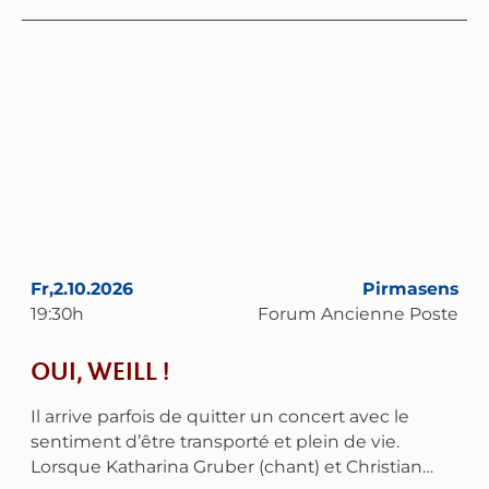
Songbook », parcourent l'âge d'or du swing et se
laissent porter par les douces vagues de la bossa
nova. L'ensemble sait magistralement
réinterpréter des classiques intemporels. Qu'il
s'agisse de ballades émouvantes ou de
morceaux énergiques au tempo soutenu, la
combinaison d'un jeu instrumental virtuose et
d'un chant expressif crée une atmosphère tantôt
intime et fragile, tantôt entraînante et vivante.
Avec sa voix chaleureuse et aux multiples
facettes, Claudia Seng apporte à chaque
chanson une touche très personnelle. Elle est
Fr,
2.10.2026
Pirmasens
depuis des années une figure incontournable de
19:30
h
Forum Ancienne Poste
la scène jazz et gala de la région Rhin-Main et est
réputée pour son authenticité sur scène. Un
OUI, WEILL !
programme trié sur le volet, où les frontières
entre tradition et modernité s’estompent. Des
Il arrive parfois de quitter un concert avec le
mélodies nostalgiques de George Gershwin aux
sentiment d’être transporté et plein de vie.
arrangements jazz de classiques modernes, le
Lorsque Katharina Gruber (chant) et Christian
Trio Mayence feat. Claudia Seng promet un