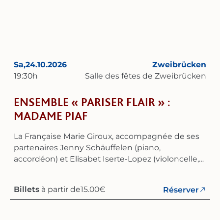
s’appuient également sur une riche tradition
musicale acquise au sein d’autres ensembles et
possèdent une grande expérience dans le
domaine du lied.‍
Sa,
24.10.2026
Zweibrücken
19:30
h
Salle des fêtes de Zweibrücken
ENSEMBLE « PARISER FLAIR » :
MADAME PIAF
La Française Marie Giroux, accompagnée de ses
partenaires Jenny Schäuffelen (piano,
accordéon) et Elisabet Iserte-Lopez (violoncelle,
violon), vous invite à un voyage étonnant et plein
d’humour à la découverte de la vie amoureuse
Billets
à partir de
15.00
€
Réserver
d’Édith Piaf. Au cours d’une soirée captivante,
elles chantent, jouent et racontent la
personnalité de la plus grande de toutes les