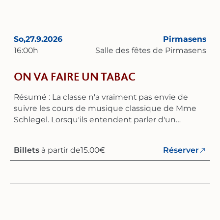
davantage à la redécouverte de la musique
rhénane du XVIIe siècle – un répertoire auquel
Dulcis Melodia a déjà consacré trois albums et de
nombreux concerts.
So,
27.9.2026
Pirmasens
16:00
h
Salle des fêtes de Pirmasens
ON VA FAIRE UN TABAC
Résumé : La classe n'a vraiment pas envie de
suivre les cours de musique classique de Mme
Schlegel. Lorsqu'ils entendent parler d'un
concours de chant choral, ils décident sans
hésiter de monter leur propre chorale. Si
Billets
à partir de
15.00
€
Réserver
seulement les parents d'Anna, qui interdisent à
leur fille – la meilleure chanteuse – toute activité
extrascolaire, n'étaient pas là. Mais ses amis ne
vont pas rester les bras croisés : ils organisent
une discussion entre Mme Schlegel et les
parents d’Anna. Même si tout ne se passe pas