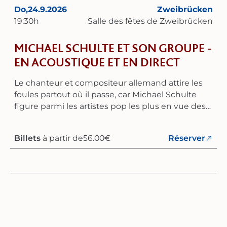
Do,
24.9.2026
Zweibrücken
19:30
h
Salle des fêtes de Zweibrücken
MICHAEL SCHULTE ET SON GROUPE -
EN ACOUSTIQUE ET EN DIRECT
Le chanteur et compositeur allemand attire les
foules partout où il passe, car Michael Schulte
figure parmi les artistes pop les plus en vue des
années 2020 en Allemagne. Sa voix est
exceptionnelle, absolument unique, et on ne
Billets
à partir de
56.00
€
Réserver
peut plus imaginer les ondes sans elle depuis
des années – les tubes radio s’enchaînent : «
More to This Life », « Better Me », la collaboration «
Waterfall » avec le célèbre DJ R3HAB, qui a connu
un succès européen, ainsi que « Beautiful
Reason » et « Half of My Heart » avec ÁSDÍS
soulignent son succès. Son nouvel album «
Beautiful Reasons » offre à ses fans du nouveau