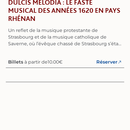
DULCIS MELODIA : LE FASTE
MUSICAL DES ANNÉES 1620 EN PAYS
RHÉNAN
Un reflet de la musique protestante de
Strasbourg et de la musique catholique de
Saverne, où l’évêque chassé de Strasbourg s’était
alors réfugié avec son chapitre et sa chapelle.
Fondé au printemps 2007, l’ensemble Dulcis
Billets
à partir de
10.00
€
Réserver
Melodia réunit des musiciens professionnels de
la région du Rhin passionnés par la musique
ancienne, en particulier par le répertoire du XVIIe
siècle. L'ensemble souhaite préserver le charme
et l'authenticité des œuvres – notamment grâce
à l'utilisation d'instruments historiques – tout en
faisant redécouvrir des compositions
méconnues. Après s’être intensément consacré
à la musique italienne et allemande du début du
baroque, l’ensemble se consacre aujourd’hui