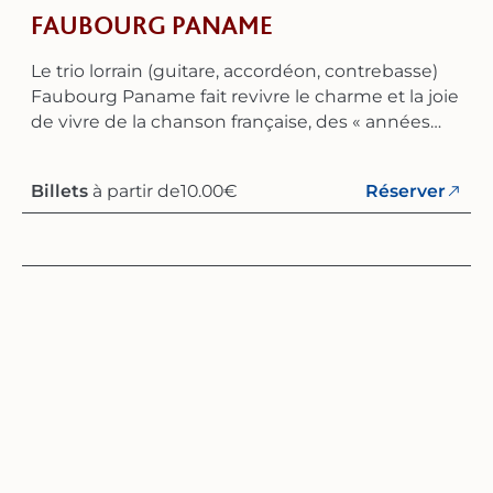
FAUBOURG PANAME
Le trio lorrain (guitare, accordéon, contrebasse)
Faubourg Paname fait revivre le charme et la joie
de vivre de la chanson française, des « années
folles » jusqu’aux « années glorieuses » – une
époque où la musique était empreinte de
Billets
à partir de
10.00
€
Réserver
festivité, de poésie et d’élégance. Son répertoire
comprend les grands classiques de Maurice
Chevalier, Édith Piaf, Charles Trenet, Yves
Montand et bien d’autres. À travers ses
interprétations, le trio fait revivre l’atmosphère
d’un Paris authentique, chaleureux et
intemporel.