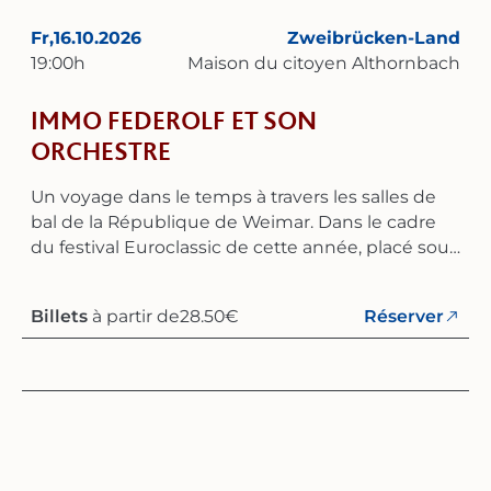
Fr,
16.10.2026
Zweibrücken-Land
19:00
h
Maison du citoyen Althornbach
IMMO FEDEROLF ET SON
ORCHESTRE
Un voyage dans le temps à travers les salles de
bal de la République de Weimar. Dans le cadre
du festival Euroclassic de cette année, placé sous
le thème « Les années folles » en 2026,
l'ensemble « Immo Federolf et son orchestre » se
Billets
à partir de
28.50
€
Réserver
produira le 16 octobre 2025 à 19 heures à la
Bürgerhaus d'Althornbach. Cet orchestre de
douze musiciens, dirigé par le chanteur et
animateur Immo Federolf, se consacre à la
musique de divertissement de la fin des années
1920 et du début des années 1930. Il interprète
des tubes et de la musique de danse de