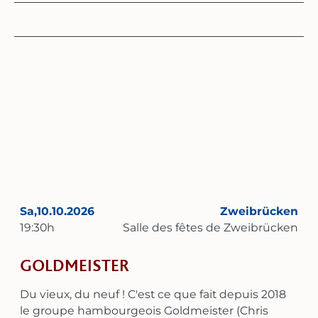
depuis l'époque du cinéma muet. Captivante et
extrêmement suggestive : les archétypes
prennent vie et le public est happé par le film. Il
vit le film comme de l'intérieur ! Un voyage dans
l’inconscient, le pays des peurs et des désirs
cachés. « Nosferatu » est la première et la plus
charismatique adaptation cinématographique
de Dracula de l’histoire du cinéma. L’histoire bien
connue du jeune homme qui part vendre une
maison et se retrouve plongé dans un
cauchemar. Ce film compte sans doute parmi les
productions cinématographiques allemandes les
plus précieuses sur le plan artistique de tous les
Sa,
10.10.2026
Zweibrücken
temps. Le langage visuel poétique, les prises de
19:30
h
Salle des fêtes de Zweibrücken
vue de la nature comme on n’en avait jamais vu
auparavant et la performance sensationnelle de
GOLDMEISTER
Max Schreck, associés à la musique de von
Bothmer, offrent une expérience pour le moins
Du vieux, du neuf ! C'est ce que fait depuis 2018
mystique. [F.W. Murnau, Allemagne 1922]
le groupe hambourgeois Goldmeister (Chris