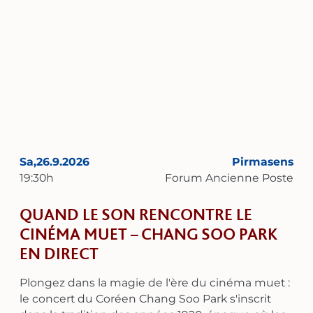
influencés par lui à travers les siècles. Et les liens
avec Bach resplendissent sans cesse : dans
l’harmonie moderne, dans le choix des
compositeurs inspirés, dans les touches de
polyphonie – jusqu’à ce que la brillante Suite en
mi bémol majeur, BWV 998, avec sa fugue
sereine et intemporelle, retentisse comme un
point culminant concluant et convaincant. Un
programme qui ouvre les oreilles et réunit les
sens et l’esprit – dans le meilleur sens du terme
Sa,
26.9.2026
Pirmasens
selon Bach.
19:30
h
Forum Ancienne Poste
QUAND LE SON RENCONTRE LE
CINÉMA MUET – CHANG SOO PARK
EN DIRECT
Plongez dans la magie de l'ère du cinéma muet :
le concert du Coréen Chang Soo Park s'inscrit