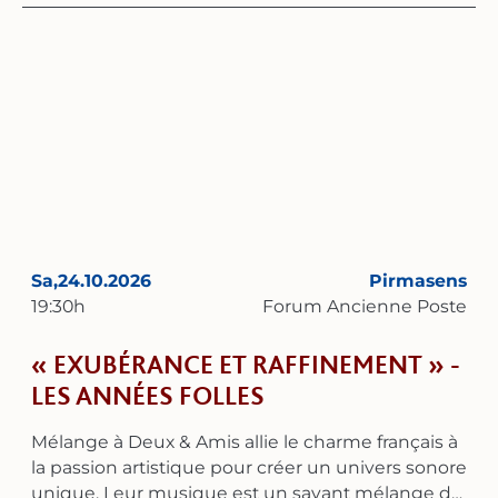
chanteuses de chanson. Elles retracent ainsi son
parcours musical à travers les hommes qui l'ont
accompagnée, de Charles Aznavour à Gilbert
Bécaud.
Sa,
24.10.2026
Pirmasens
19:30
h
Forum Ancienne Poste
« EXUBÉRANCE ET RAFFINEMENT » -
LES ANNÉES FOLLES
Mélange à Deux & Amis allie le charme français à
la passion artistique pour créer un univers sonore
unique. Leur musique est un savant mélange de