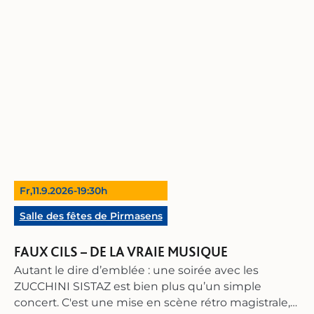
arrangeur, l’ensemble s’est rapidement imposé
rythmes entraînants des années 20 et 30 et
comme une référence incontournable de la scène
célébrez la vie sous l'une de ses plus belles formes :
jazz européenne. Plus de 2 500 concerts ainsi que
le mouvement. En collaboration avec Lindy Hop
des prestations lors de festivals renommés et à la
Saarbrücken, la vieille ville baroque de Blieskastel
radio et à la télévision témoignent de son succès
va se mettre à danser. Rejoignez-nous et profitez
international.‍ Plus de 50 ans après sa création,
également de l'offre du marché aux vins et
l’O.P.S.O. continue d’enthousiasmer son public par
fromages.
son énergie contagieuse et sa musicalité
intemporelle – un voyage vivant dans le temps, à
une époque pleine de rythme, d’élégance et de
joie de vivre.
Fr,
11.9.2026
-
19:30
h
Salle des fêtes de Pirmasens
FAUX CILS – DE LA VRAIE MUSIQUE
Autant le dire d’emblée : une soirée avec les
ZUCCHINI SISTAZ est bien plus qu’un simple
concert. C'est une mise en scène rétro magistrale,