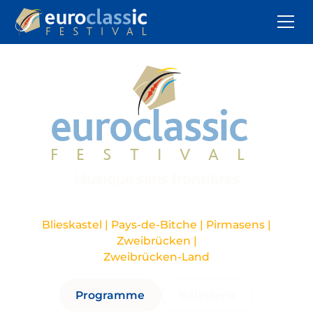
euroclassic
FESTIVAL
Musique sans frontières
De septembre à novembre
Blieskastel | Pays-de-Bitche | Pirmasens |
Zweibrücken |
Zweibrücken-Land
Programme
Billetterie