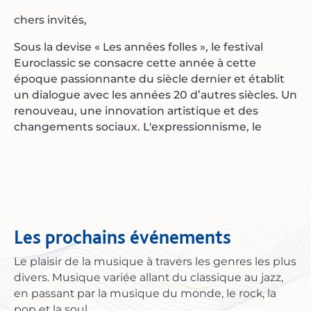
chers invités,
Sous la devise « Les années folles », le festival
Euroclassic se consacre cette année à cette
époque passionnante du siècle dernier et établit
un dialogue avec les années 20 d’autres siècles. Un
renouveau, une innovation artistique et des
changements sociaux. L'expressionnisme, le
dadaïsme et la Nouvelle Objectivité ont marqué
l'art et la littérature. Des œuvres telles que L'Opéra
de quat'sous incarnaient le théâtre critique envers
la société, tandis que le jazz, le charleston et la
chanson envahissaient les salles de danse et les
cabarets. Des auteurs tels que Kästner, Kaléko,
Les prochains événements
Tucholsky ou Thomas Mann ont donné une voix à
leur époque.
Le plaisir de la musique à travers les genres les plus
divers. Musique variée allant du classique au jazz,
En 2026, Euroclassic s'empare de l'énergie
en passant par la musique du monde, le rock, la
créative, de la diversité et des tensions de cette
pop et la soul.