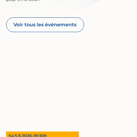
époque – avec une musique qui fait revivre l'esprit
des « années folles ». Venez vivre avec nous un
festival entre élégance et expérimentation, entre
charleston et chanson, entre avant-garde et
Voir tous les événements
grande scène. Entre hier et aujourd'hui.
Nous nous réjouissons de vous accueillir !
voir plus
Sa,
5.9.2026
-
19:30
h