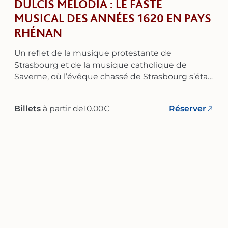
DULCIS MELODIA : LE FASTE
MUSICAL DES ANNÉES 1620 EN PAYS
RHÉNAN
Un reflet de la musique protestante de
Strasbourg et de la musique catholique de
Saverne, où l’évêque chassé de Strasbourg s’était
alors réfugié avec son chapitre et sa chapelle.
Fondé au printemps 2007, l’ensemble Dulcis
Billets
à partir de
10.00
€
Réserver
Melodia réunit des musiciens professionnels de
la région du Rhin passionnés par la musique
ancienne, en particulier par le répertoire du XVIIe
siècle. L'ensemble souhaite préserver le charme
et l'authenticité des œuvres – notamment grâce
à l'utilisation d'instruments historiques – tout en
faisant redécouvrir des compositions
méconnues. Après s’être intensément consacré
à la musique italienne et allemande du début du
baroque, l’ensemble se consacre aujourd’hui