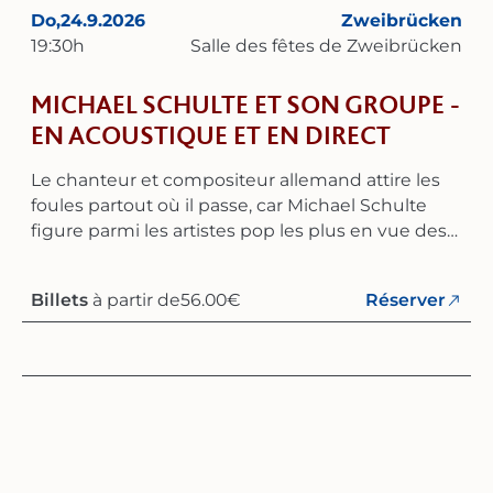
Do,
24.9.2026
Zweibrücken
19:30
h
Salle des fêtes de Zweibrücken
MICHAEL SCHULTE ET SON GROUPE -
EN ACOUSTIQUE ET EN DIRECT
Le chanteur et compositeur allemand attire les
foules partout où il passe, car Michael Schulte
figure parmi les artistes pop les plus en vue des
années 2020 en Allemagne. Sa voix est
exceptionnelle, absolument unique, et on ne
Billets
à partir de
56.00
€
Réserver
peut plus imaginer les ondes sans elle depuis
des années – les tubes radio s’enchaînent : «
More to This Life », « Better Me », la collaboration «
Waterfall » avec le célèbre DJ R3HAB, qui a connu
un succès européen, ainsi que « Beautiful
Reason » et « Half of My Heart » avec ÁSDÍS
soulignent son succès. Son nouvel album «
Beautiful Reasons » offre à ses fans du nouveau