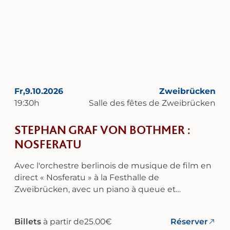
classique est également fortement influencé par
le jazz et la musique de divertissement – avec
des références à George Gershwin, Coleman
Hawkins ou Carlos Gardel.
Fr,
9.10.2026
Zweibrücken
19:30
h
Salle des fêtes de Zweibrücken
STEPHAN GRAF VON BOTHMER :
NOSFERATU
Avec l'orchestre berlinois de musique de film en
direct « Nosferatu » à la Festhalle de
Zweibrücken, avec un piano à queue et
l'orchestre berlinois de musique de film en direct
! La composition de Bothmer est la musique de «
Billets
à partir de
25.00
€
Réserver
Nosferatu » qui a connu le plus grand succès