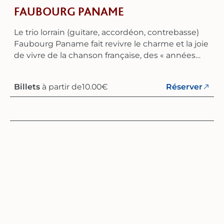
FAUBOURG PANAME
Le trio lorrain (guitare, accordéon, contrebasse)
Faubourg Paname fait revivre le charme et la joie
de vivre de la chanson française, des « années
folles » jusqu’aux « années glorieuses » – une
époque où la musique était empreinte de
Billets
à partir de
10.00
€
Réserver
festivité, de poésie et d’élégance. Son répertoire
comprend les grands classiques de Maurice
Chevalier, Édith Piaf, Charles Trenet, Yves
Montand et bien d’autres. À travers ses
interprétations, le trio fait revivre l’atmosphère
d’un Paris authentique, chaleureux et
intemporel.