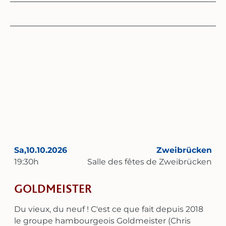
depuis l'époque du cinéma muet. Captivante et
extrêmement suggestive : les archétypes
prennent vie et le public est happé par le film. Il
vit le film comme de l'intérieur ! Un voyage dans
l’inconscient, le pays des peurs et des désirs
cachés. « Nosferatu » est la première et la plus
charismatique adaptation cinématographique
de Dracula de l’histoire du cinéma. L’histoire bien
connue du jeune homme qui part vendre une
maison et se retrouve plongé dans un
cauchemar. Ce film compte sans doute parmi les
productions cinématographiques allemandes les
plus précieuses sur le plan artistique de tous les
Sa,
10.10.2026
Zweibrücken
temps. Le langage visuel poétique, les prises de
19:30
h
Salle des fêtes de Zweibrücken
vue de la nature comme on n’en avait jamais vu
auparavant et la performance sensationnelle de
GOLDMEISTER
Max Schreck, associés à la musique de von
Bothmer, offrent une expérience pour le moins
Du vieux, du neuf ! C'est ce que fait depuis 2018
mystique. [F.W. Murnau, Allemagne 1922]
le groupe hambourgeois Goldmeister (Chris