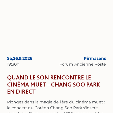
influencés par lui à travers les siècles. Et les liens
avec Bach resplendissent sans cesse : dans
l’harmonie moderne, dans le choix des
compositeurs inspirés, dans les touches de
polyphonie – jusqu’à ce que la brillante Suite en
mi bémol majeur, BWV 998, avec sa fugue
sereine et intemporelle, retentisse comme un
point culminant concluant et convaincant. Un
programme qui ouvre les oreilles et réunit les
sens et l’esprit – dans le meilleur sens du terme
Sa,
26.9.2026
Pirmasens
selon Bach.
19:30
h
Forum Ancienne Poste
QUAND LE SON RENCONTRE LE
CINÉMA MUET – CHANG SOO PARK
EN DIRECT
Plongez dans la magie de l'ère du cinéma muet :
le concert du Coréen Chang Soo Park s'inscrit