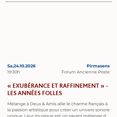
chanteuses de chanson. Elles retracent ainsi son
parcours musical à travers les hommes qui l'ont
accompagnée, de Charles Aznavour à Gilbert
Bécaud.
Sa,
24.10.2026
Pirmasens
19:30
h
Forum Ancienne Poste
« EXUBÉRANCE ET RAFFINEMENT » -
LES ANNÉES FOLLES
Mélange à Deux & Amis allie le charme français à
la passion artistique pour créer un univers sonore
unique. Leur musique est un savant mélange de