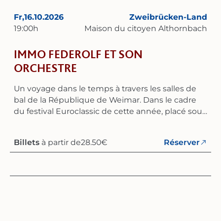
Fr,
16.10.2026
Zweibrücken-Land
19:00
h
Maison du citoyen Althornbach
IMMO FEDEROLF ET SON
ORCHESTRE
Un voyage dans le temps à travers les salles de
bal de la République de Weimar. Dans le cadre
du festival Euroclassic de cette année, placé sous
le thème « Les années folles » en 2026,
l'ensemble « Immo Federolf et son orchestre » se
Billets
à partir de
28.50
€
Réserver
produira le 16 octobre 2025 à 19 heures à la
Bürgerhaus d'Althornbach. Cet orchestre de
douze musiciens, dirigé par le chanteur et
animateur Immo Federolf, se consacre à la
musique de divertissement de la fin des années
1920 et du début des années 1930. Il interprète
des tubes et de la musique de danse de