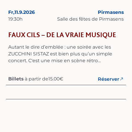
intemporelle – un voyage vivant dans le temps, à
une époque pleine de rythme, d’élégance et de
Fr,
11.9.2026
Pirmasens
joie de vivre.
19:30
h
Salle des fêtes de Pirmasens
FAUX CILS – DE LA VRAIE MUSIQUE
Autant le dire d’emblée : une soirée avec les
ZUCCHINI SISTAZ est bien plus qu’un simple
concert. C'est une mise en scène rétro
magistrale, où musicalité virtuose, divertissement
humoristique et esprit du temps se fondent en
Billets
à partir de
15.00
€
Réserver
un spectacle parfaitement harmonisé. Dans leur
quatrième spectacle « Faux cils – Vraie musique »,
les trois artistes originaires de Münster,
métropole du swing, démontrent de manière
impressionnante comment transformer trois
musiciennes en un véritable big band ! Le
répertoire varié de ces multi-instrumentistes
englobe le swing, le jazz, les chansons et les