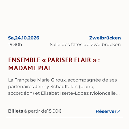
s’appuient également sur une riche tradition
musicale acquise au sein d’autres ensembles et
possèdent une grande expérience dans le
domaine du lied.‍
Sa,
24.10.2026
Zweibrücken
19:30
h
Salle des fêtes de Zweibrücken
ENSEMBLE « PARISER FLAIR » :
MADAME PIAF
La Française Marie Giroux, accompagnée de ses
partenaires Jenny Schäuffelen (piano,
accordéon) et Elisabet Iserte-Lopez (violoncelle,
violon), vous invite à un voyage étonnant et plein
d’humour à la découverte de la vie amoureuse
Billets
à partir de
15.00
€
Réserver
d’Édith Piaf. Au cours d’une soirée captivante,
elles chantent, jouent et racontent la
personnalité de la plus grande de toutes les