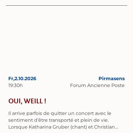
Songbook », parcourent l'âge d'or du swing et se
laissent porter par les douces vagues de la bossa
nova. L'ensemble sait magistralement
réinterpréter des classiques intemporels. Qu'il
s'agisse de ballades émouvantes ou de
morceaux énergiques au tempo soutenu, la
combinaison d'un jeu instrumental virtuose et
d'un chant expressif crée une atmosphère tantôt
intime et fragile, tantôt entraînante et vivante.
Avec sa voix chaleureuse et aux multiples
facettes, Claudia Seng apporte à chaque
chanson une touche très personnelle. Elle est
Fr,
2.10.2026
Pirmasens
depuis des années une figure incontournable de
19:30
h
Forum Ancienne Poste
la scène jazz et gala de la région Rhin-Main et est
réputée pour son authenticité sur scène. Un
OUI, WEILL !
programme trié sur le volet, où les frontières
entre tradition et modernité s’estompent. Des
Il arrive parfois de quitter un concert avec le
mélodies nostalgiques de George Gershwin aux
sentiment d’être transporté et plein de vie.
arrangements jazz de classiques modernes, le
Lorsque Katharina Gruber (chant) et Christian
Trio Mayence feat. Claudia Seng promet un