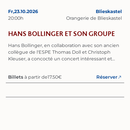
Fr,
23.10.2026
Blieskastel
20:00
h
Orangerie de Blieskastel
HANS BOLLINGER ET SON GROUPE
Hans Bollinger, en collaboration avec son ancien
collègue de l'ESPE Thomas Doll et Christoph
Kleuser, a concocté un concert intéressant et
varié qui couvre un large éventail allant de la
résistance sous le régime nazi jusqu’aux luttes
Billets
à partir de
17.50
€
Réserver
sociales de la République de Weimar, mais qui
inclut également des chansons écrites par des
écrivains allemands en exil à l’époque de la
République de Weimar, tels que Kurt Tucholsky,
Bert Brecht, Erich Kästner et Jura Soyfer. Les
musiciens du Trio Bollinger-Doll-Kleuser ont non
seulement donné de nombreux concerts
ensemble ces dernières années, mais ils