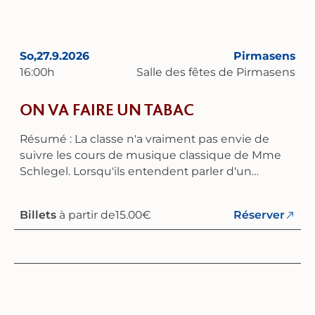
davantage à la redécouverte de la musique
rhénane du XVIIe siècle – un répertoire auquel
Dulcis Melodia a déjà consacré trois albums et de
nombreux concerts.
So,
27.9.2026
Pirmasens
16:00
h
Salle des fêtes de Pirmasens
ON VA FAIRE UN TABAC
Résumé : La classe n'a vraiment pas envie de
suivre les cours de musique classique de Mme
Schlegel. Lorsqu'ils entendent parler d'un
concours de chant choral, ils décident sans
hésiter de monter leur propre chorale. Si
Billets
à partir de
15.00
€
Réserver
seulement les parents d'Anna, qui interdisent à
leur fille – la meilleure chanteuse – toute activité
extrascolaire, n'étaient pas là. Mais ses amis ne
vont pas rester les bras croisés : ils organisent
une discussion entre Mme Schlegel et les
parents d’Anna. Même si tout ne se passe pas