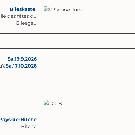
Blieskastel
© Sabine Jung
lle des fêtes du
Bliesgau
Sa,
19.9.2026
u'à
Sa,
17.10.2026
CCPB
Pays-de-Bitche
Bitche