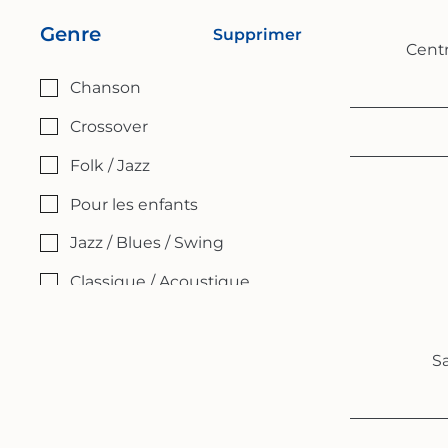
Genre
Supprimer
Centr
Chanson
Crossover
Folk / Jazz
Pour les enfants
Jazz / Blues / Swing
Classique / Acoustique
Rock / Pop / Soul
Danse / Spectacle
Sa
Vocal / Acoustique
Vocal / Lecture