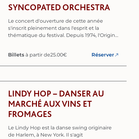
SYNCOPATED ORCHESTRA
Le concert d'ouverture de cette année
s'inscrit pleinement dans l'esprit et la
thématique du festival. Depuis 1974, l'Original
Prague Syncopated Orchestra (O.P.S.O.) se
consacre à l'interprétation authentique et
Billets
à partir de
25.00
€
Réserver
historiquement fidèle du jazz américain, du
blues et de la musique de danse des années
1920 et du début des années 1930.
L'ensemble est considéré comme l'un des
plus convaincants de son genre sur le plan
LINDY HOP – DANSER AU
stylistique et séduit par un son qui fait
revivre l'esprit des « années folles ». Les
MARCHÉ AUX VINS ET
racines musicales de cette époque se
FROMAGES
trouvent à la Nouvelle-Orléans et dans les
débuts du jazz Dixieland. Grâce aux disques
Le Lindy Hop est la danse swing originaire
en gomme-laque, aux gramophones et aux
de Harlem, à New York. Il s'agit
premières émissions de radio, cette nouvelle