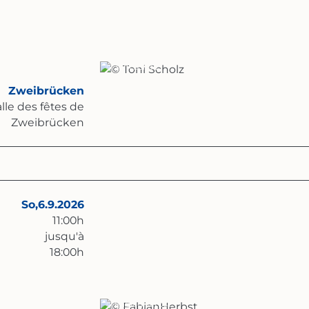
© Toni Scholz
Zweibrücken
lle des fêtes de
Zweibrücken
So,
6.9.2026
11:00
h
jusqu'à
18:00
h
© FabianHerbst