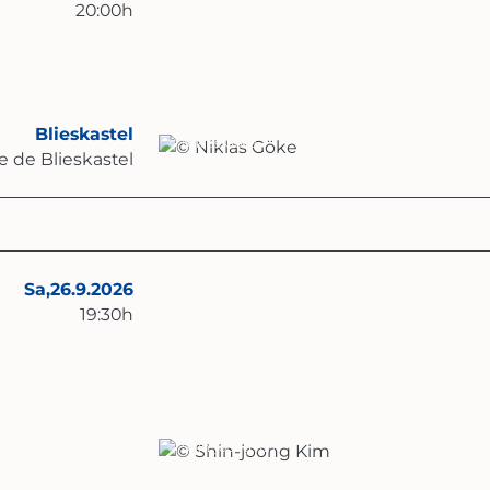
20:00
h
Blieskastel
© Niklas Göke
e de Blieskastel
Sa,
26.9.2026
19:30
h
© Shin-joong Kim